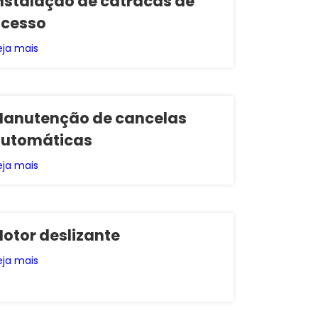
nstalação de catracas de
cesso
eja mais
anutenção de cancelas
utomáticas
eja mais
otor deslizante
eja mais