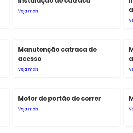
Instalação de catraca
I
a
Veja mais
V
Manutenção catraca de
M
acesso
a
Veja mais
V
Motor de portão de correr
M
Veja mais
V