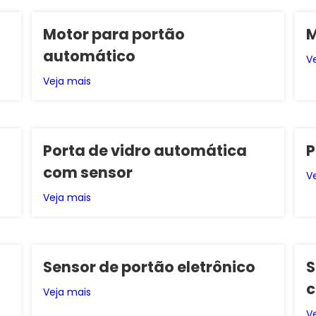
Motor para portão
M
automático
V
Veja mais
Porta de vidro automática
P
com sensor
V
Veja mais
Sensor de portão eletrônico
S
c
Veja mais
V