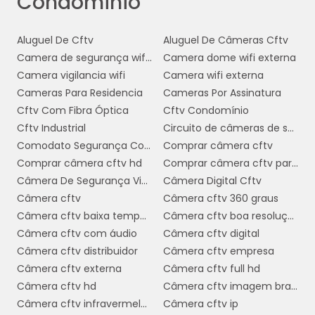
Condominio
condomínios oferece diversas vantagens que
vão além da simples disponibilização de
equipamentos. Uma das principais é a
Aluguel De Cftv
Aluguel De Câmeras Cftv
redução de custos iniciais
, já que não há
Camera de segurança wifi com audio
Camera dome wifi externa
necessidade de comprar os dispositivos de
Camera vigilancia wifi
Camera wifi externa
segurança. Isso permite que os recursos
Cameras Para Residencia
Cameras Por Assinatura
financeiros do condomínio sejam alocados
Cftv Com Fibra Óptica
Cftv Condomínio
de maneira mais eficiente, sem comprometer
Cftv Industrial
Circuito de câmeras de segurança
a qualidade da segurança.
Comodato Segurança Condominio
Comprar câmera cftv
Comprar câmera cftv hd
Comprar câmera cftv para casa
Outra vantagem significativa é a
Câmera De Segurança Via Internet
Câmera Digital Cftv
atualização tecnológica contínua
. Com
Câmera cftv
Câmera cftv 360 graus
o comodato, os condomínios têm acesso a
Câmera cftv baixa temperatura
Câmera cftv boa resolução
equipamentos de última geração, pois as
Câmera cftv com áudio
Câmera cftv digital
empresas fornecedoras costumam atualizar
Câmera cftv distribuidor
Câmera cftv empresa
os sistemas regularmente, garantindo que a
Câmera cftv externa
Câmera cftv full hd
segurança esteja sempre alinhada com as
Câmera cftv hd
Câmera cftv imagem branca
inovações do mercado.
Câmera cftv infravermelho
Câmera cftv ip