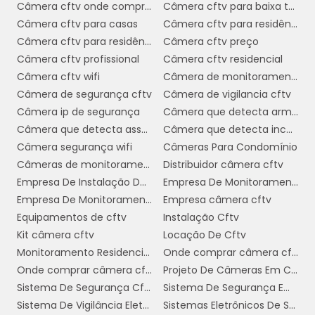
Câmera cftv onde comprar
Câmera cftv para baixa temperatura
manutenção dos equipamentos
A
Câmera cftv para casas
Câmera cftv para residência
também é um ponto positivo. No comodato,
Câmera cftv para residência preço
Câmera cftv preço
a responsabilidade pela manutenção e
Câmera cftv profissional
Câmera cftv residencial
reparos fica a cargo da empresa fornecedora,
Câmera cftv wifi
Câmera de monitoramento cftv
o que elimina preocupações e custos
Câmera de segurança cftv
Câmera de vigilancia cftv
adicionais para o condomínio. Isso assegura
Câmera ip de segurança
Câmera que detecta armas
que os sistemas de segurança estejam
Câmera que detecta assalto
Câmera que detecta incêndio
sempre operando em perfeitas condições,
Câmera segurança wifi
Câmeras Para Condomínio
aumentando a proteção dos moradores.
Câmeras de monitoramento wifi
Distribuidor câmera cftv
Além disso, o comodato proporciona
Empresa De Instalação De Cftv
Empresa De Monitoramento De Câmeras
flexibilidade contratual
. Os condomínios
Empresa De Monitoramento Residencial
Empresa câmera cftv
podem ajustar os termos do contrato
Equipamentos de cftv
Instalação Cftv
conforme suas necessidades específicas,
Kit câmera cftv
Locação De Cftv
garantindo que os serviços prestados sejam
Monitoramento Residencial Preço
Onde comprar câmera cftv
os mais adequados para a sua realidade. Essa
Onde comprar câmera cftv residencial
Projeto De Câmeras Em Condomínio
flexibilidade também facilita a adaptação a
Sistema De Segurança Cftv Digital
Sistema De Segurança Empresarial
novas demandas ou mudanças no cenário de
Sistema De Vigilância Eletrônica
Sistemas Eletrônicos De Segurança