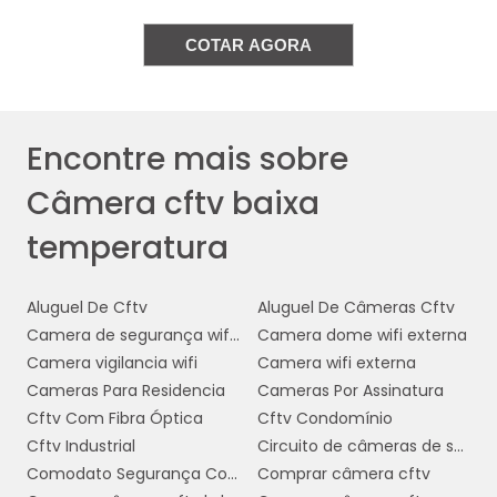
severas, como neve e gelo, sem comprometer
a qualidade da imagem ou a funcionalidade.
COTAR AGORA
Implementar câmeras CFTV de baixa
temperatura é um passo estratégico para
empresas que buscam proteger seus ativos e
Encontre mais sobre
garantir a segurança operacional,
Câmera cftv baixa
independentemente das condições
climáticas. Este tipo de equipamento oferece
temperatura
tranquilidade
confiabilidade
e
, permitindo
que as empresas foquem em suas operações
Aluguel De Cftv
Aluguel De Câmeras Cftv
principais sem preocupações adicionais com
Camera de segurança wifi com audio
Camera dome wifi externa
segurança.
Camera vigilancia wifi
Camera wifi externa
CARACTERÍSTICAS
Cameras Para Residencia
Cameras Por Assinatura
TÉCNICAS ESSENCIAIS
Cftv Com Fibra Óptica
Cftv Condomínio
Cftv Industrial
Circuito de câmeras de segurança
Comodato Segurança Condominio
Comprar câmera cftv
As câmeras CFTV projetadas para operar em