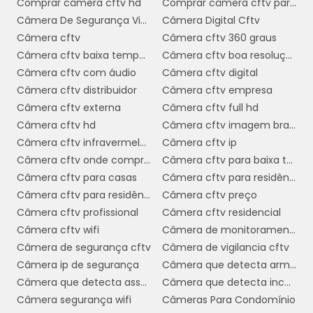
Comprar câmera cftv hd
Comprar câmera cftv para casa
baixas temperaturas
possuem
Câmera De Segurança Via Internet
Câmera Digital Cftv
características técnicas específicas que as
Câmera cftv
Câmera cftv 360 graus
tornam adequadas para ambientes
Câmera cftv baixa temperatura
Câmera cftv boa resolução
extremos. Entre as principais, destaca-se a
Câmera cftv com áudio
Câmera cftv digital
capacidade de funcionar em temperaturas
Câmera cftv distribuidor
Câmera cftv empresa
que variam de -40°C a +60°C, garantindo a
Câmera cftv externa
Câmera cftv full hd
operação contínua e confiável em condições
Câmera cftv hd
Câmera cftv imagem branca
climáticas adversas.
Câmera cftv infravermelho
Câmera cftv ip
Essas câmeras são equipadas com
Câmera cftv onde comprar
Câmera cftv para baixa temperatura
invólucros robustos
e isolantes térmicos
Câmera cftv para casas
Câmera cftv para residência
que protegem os componentes internos
Câmera cftv para residência preço
Câmera cftv preço
contra o frio intenso e a umidade. Além disso,
Câmera cftv profissional
Câmera cftv residencial
sistemas de
muitos modelos incluem
Câmera cftv wifi
Câmera de monitoramento cftv
aquecimento interno
, que evitam o
Câmera de segurança cftv
Câmera de vigilancia cftv
congelamento de partes críticas e
Câmera ip de segurança
Câmera que detecta armas
asseguram que a câmera funcione
Câmera que detecta assalto
Câmera que detecta incêndio
corretamente mesmo sob neve ou gelo.
Câmera segurança wifi
Câmeras Para Condomínio