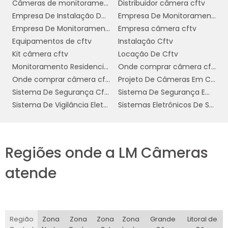
Câmeras de monitoramento wifi
Distribuidor câmera cftv
Outra característica essencial é a presença
Empresa De Instalação De Cftv
Empresa De Monitoramento De Câmeras
lentes de alta qualidade
de
com
Empresa De Monitoramento Residencial
Empresa câmera cftv
capacidade de visão noturna, permitindo a
Equipamentos de cftv
Instalação Cftv
captura de imagens claras e nítidas em
Kit câmera cftv
Locação De Cftv
ambientes com pouca ou nenhuma
Monitoramento Residencial Preço
Onde comprar câmera cftv
iluminação. Este recurso é vital para a
Onde comprar câmera cftv residencial
Projeto De Câmeras Em Condomínio
segurança em locais onde a iluminação pode
Sistema De Segurança Cftv Digital
Sistema De Segurança Empresarial
ser limitada ou irregular.
Sistema De Vigilância Eletrônica
Sistemas Eletrônicos De Segurança
Tecnologia de Compressão e
Conectividade
Regiões onde a LM Câmeras
As câmeras CFTV de baixa temperatura
atende
tecnologia de
também contam com
compressão de vídeo avançada
, como
H.265, que otimiza o armazenamento e a
transmissão de dados sem comprometer a
Região
Zona
Zona
Zona
Zona
Grande
Litoral de
qualidade da imagem. Isso é particularmente