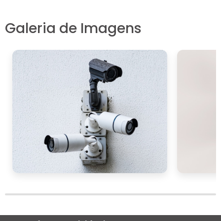
a instalação e configuração para garantir
que tudo esteja funcionando conforme
Galeria de Imagens
esperado. Verificar a qualidade da imagem, a
cobertura das áreas desejadas e a recepção
de alertas são passos importantes para
validar a eficácia do sistema de câmeras IP.
INTEGRAÇÃO DE CÂMERAS
IP COM SISTEMAS DE
SEGURANÇA
A integração de câmeras IP com sistemas de
segurança é uma estratégia eficaz para criar
um ambiente de monitoramento abrangente
e coordenado. Essa integração permite que
as câmeras IP funcionem em conjunto com
outros componentes de segurança, como
alarmes, sensores de movimento e sistemas