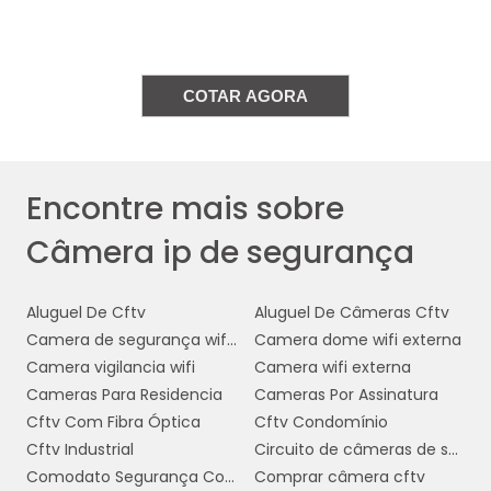
capacidade de armazenamento
A
também deve ser considerada. Câmeras IP
modernas frequentemente oferecem opções
de armazenamento na nuvem, o que facilita o
COTAR AGORA
acesso e a gestão das gravações. No entanto,
é importante verificar se a solução escolhida
oferece armazenamento seguro e suficiente
Encontre mais sobre
para as suas necessidades.
Câmera ip de segurança
detecção
Funcionalidades adicionais, como
de movimento
visão noturna
áudio
,
e
bidirecional
, podem agregar valor ao
Aluguel De Cftv
Aluguel De Câmeras Cftv
sistema de segurança. Estas características
Camera de segurança wifi com audio
Camera dome wifi externa
ajudam a monitorar atividades suspeitas e a
Camera vigilancia wifi
Camera wifi externa
interagir com pessoas no local, mesmo à
Cameras Para Residencia
Cameras Por Assinatura
distância.
Cftv Com Fibra Óptica
Cftv Condomínio
Cftv Industrial
Circuito de câmeras de segurança
facilidade de integração
Por fim, a
com
Comodato Segurança Condominio
Comprar câmera cftv
outros sistemas de segurança é crucial.