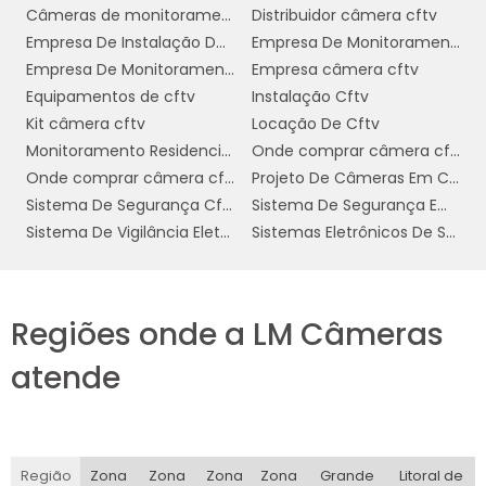
Câmeras de monitoramento wifi
Distribuidor câmera cftv
de visão desejado e a cobertura das áreas
Empresa De Instalação De Cftv
Empresa De Monitoramento De Câmeras
críticas. É importante evitar obstruções e
Empresa De Monitoramento Residencial
Empresa câmera cftv
garantir que a câmera esteja em um ponto
Equipamentos de cftv
Instalação Cftv
alto para maximizar a visibilidade.
Kit câmera cftv
Locação De Cftv
Após determinar a localização, a instalação
Monitoramento Residencial Preço
Onde comprar câmera cftv
física da câmera pode ser feita. Isso
Onde comprar câmera cftv residencial
Projeto De Câmeras Em Condomínio
geralmente envolve fixar a câmera no local
Sistema De Segurança Cftv Digital
Sistema De Segurança Empresarial
escolhido e garantir que esteja firmemente
Sistema De Vigilância Eletrônica
Sistemas Eletrônicos De Segurança
presa para evitar deslocamentos ou quedas. É
essencial seguir as instruções do fabricante
para garantir uma instalação correta.
Regiões onde a LM Câmeras
Em seguida, vem a configuração do software
atende
da câmera. Isso inclui conectar a câmera à
rede local, o que pode ser feito via cabo
Ethernet ou conexão Wi-Fi, dependendo das
especificações do modelo. Uma vez
Região
Zona
Zona
Zona
Zona
Grande
Litoral de