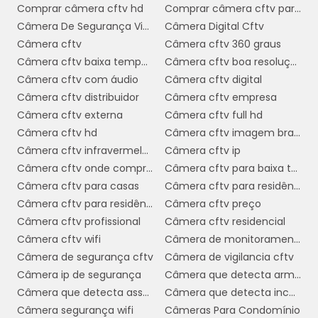
Comprar câmera cftv hd
Comprar câmera cftv para casa
Verifique se a câmera é compatível com
Câmera De Segurança Via Internet
Câmera Digital Cftv
soluções de controle de acesso e alarmes,
Câmera cftv
Câmera cftv 360 graus
garantindo um sistema de segurança
Câmera cftv baixa temperatura
Câmera cftv boa resolução
integrado e eficiente. Consultar um
Câmera cftv com áudio
Câmera cftv digital
especialista em segurança pode ser valioso
Câmera cftv distribuidor
Câmera cftv empresa
para ajudar na escolha do equipamento mais
Câmera cftv externa
Câmera cftv full hd
adequado.
Câmera cftv hd
Câmera cftv imagem branca
Câmera cftv infravermelho
Câmera cftv ip
INSTALAÇÃO E
Câmera cftv onde comprar
Câmera cftv para baixa temperatura
CONFIGURAÇÃO DE
Câmera cftv para casas
Câmera cftv para residência
CÂMERAS IP
Câmera cftv para residência preço
Câmera cftv preço
Câmera cftv profissional
Câmera cftv residencial
A instalação e configuração de câmeras IP de
Câmera cftv wifi
Câmera de monitoramento cftv
segurança são etapas fundamentais para
Câmera de segurança cftv
Câmera de vigilancia cftv
garantir que o sistema funcione de maneira
Câmera ip de segurança
Câmera que detecta armas
eficiente e segura. O primeiro passo é escolher
Câmera que detecta assalto
Câmera que detecta incêndio
o local de instalação adequado para cada
Câmera segurança wifi
Câmeras Para Condomínio
câmera, levando em consideração o campo