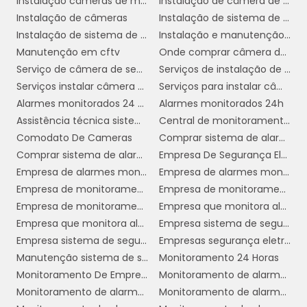
Instalação câmeras de monitoramento
Instalação de câmera de segurança
Outra tecnologia fundamental no
comunicação via
Instalação de câmeras
Instalação de sistema de câmeras
monitoramento 24h é a
Instalação de sistema de segurança
Instalação e manutenção de cftv
internet
redes móveis
e
, que garante que
Manutenção em cftv
Onde comprar câmera de segurança
todos os dados coletados pelos dispositivos
Serviço de câmera de segurança
Serviços de instalação de câmera de segurança
de segurança sejam transmitidos em tempo
Serviços instalar câmera de segurança
Serviços para instalar câmeras de segurança
real para a central de controle. Isso permite
Alarmes monitorados 24 horas
Alarmes monitorados 24h
que os operadores monitorem remotamente
Assistência técnica sistema de segurança
Central de monitoramento de alarmes
todas as áreas da instalação, oferecendo
Comodato De Cameras
Comprar sistema de alarme 24 horas
uma cobertura abrangente e eficaz.
Comprar sistema de alarme 24h
Empresa De Segurança Eletrônica Sp
sistemas de inteligência
Além disso,
Empresa de alarmes monitorados 24 horas
Empresa de alarmes monitorados 24h
artificial
análises preditivas
e
estão
Empresa de monitoramento de alarmes
Empresa de monitoramento de alarmes 24 horas
sendo cada vez mais incorporados aos
Empresa de monitoramento de alarmes 24h
Empresa que monitora alarmes 24 horas
serviços de monitoramento. Essas tecnologias
Empresa que monitora alarmes 24h
Empresa sistema de segurança 24 horas
avançadas permitem prever possíveis
Empresa sistema de segurança 24h
Empresas segurança eletrônica
ameaças com base em padrões de
Manutenção sistema de segurança
Monitoramento 24 Horas
comportamento detectados,
Monitoramento De Empresa
Monitoramento de alarme 24 horas
proporcionando uma camada adicional de
Monitoramento de alarme 24 horas industrial
Monitoramento de alarme 24 horas serviço