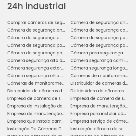
24h industrial
Entre as principais ferramentas empregadas,
câmeras de vigilância de
destacam-se as
alta definição
, que oferecem imagens
Comprar câmeras de segurança
Câmera de segurança analógica
nítidas e detalhadas, essenciais para a
Câmera de segurança analógica hd
Câmera de segurança comprar
identificação rápida de qualquer atividade
Câmera de segurança empresa
Câmera de segurança para comércio
suspeita.
Câmera de segurança para empresa
Câmera de segurança para longa distância
Câmera de segurança para noite
Câmera para segurança
sensores de
Além das câmeras,
Câmera segurança alta definição
Câmera segurança com infravermelho
movimento
sistemas de alarme
e
Câmera segurança externa
Câmera segurança longo alcance
inteligentes
desempenham um papel
Câmera segurança olho de peixe
Câmeras de monitoramento em empresas
crucial. Esses dispositivos são capazes de
Câmeras de monitoramento empresarial
Distribuidor de cameras de segurança em sp
detectar intrusões ou movimentos incomuns,
Distribuidor de câmeras de monitoramento
Distribuidora de câmeras de segurança
acionando alertas automáticos para a
Empresa de câmera de segurança
Empresa de câmera de segurança sp
central de monitoramento. Essa integração
Empresa de instalação de câmera de segurança
Empresa de manutenção de cftv
permite uma resposta imediata a qualquer
Empresa de manutenção de câmeras de segurança
Empresa para instalar câmeras de segurança
ameaça potencial, minimizando riscos e
Empresa que instala cameras de segurança
Empresa serviço de câmera de segurança
prevenindo danos.
Instalação De Câmeras De Vigilância
Instalação câmera de segurança