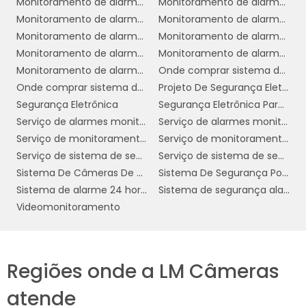
segurança proativa.
Monitoramento de alarme 24h
Monitoramento de alarme 24h empresarial
Monitoramento de alarme 24h industrial
Monitoramento de alarme 24h serviço
Com a evolução constante dessas
Monitoramento de alarmes
Monitoramento de alarmes 24 horas empresarial
tecnologias, as empresas podem contar com
Monitoramento de alarmes 24 horas residencial
Monitoramento de alarmes 24h residencial
soluções de monitoramento de alarme 24h
Monitoramento de alarmes empresa
Onde comprar sistema de alarme 24 horas
cada vez mais sofisticadas e eficientes,
Onde comprar sistema de alarme 24h
Projeto De Segurança Eletrônica
garantindo a proteção contínua de seus
Segurança Eletrônica
Segurança Eletrônica Para Condomínios
ativos e operações.
Serviço de alarmes monitorados 24 horas
Serviço de alarmes monitorados 24h
Serviço de monitoramento de alarme 24 horas
Serviço de monitoramento de alarmes 24h
BENEFÍCIOS DO
Serviço de sistema de segurança 24 horas
Serviço de sistema de segurança 24h
MONITORAMENTO
Sistema De Câmeras De Monitoramento
Sistema De Segurança Por Assinatura
CONTÍNUO
Sistema de alarme 24 horas
Sistema de segurança alarme
Videomonitoramento
O monitoramento contínuo de alarme 24h
industrial oferece uma série de benefícios que
vão além da simples proteção contra
intrusões. Um dos principais benefícios é a
Regiões onde a LM Câmeras
capacidade de resposta imediata
a
atende
qualquer incidente, o que ajuda a minimizar