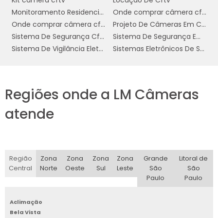
Kit câmera cftv
Locação De Cftv
Monitoramento Residencial Preço
Onde comprar câmera cftv
Onde comprar câmera cftv residencial
Projeto De Câmeras Em Condomínio
Sistema De Segurança Cftv Digital
Sistema De Segurança Empresarial
Sistema De Vigilância Eletrônica
Sistemas Eletrônicos De Segurança
Regiões onde a LM Câmeras
atende
Região
Zona
Zona
Zona
Zona
Grande
Litoral de
Central
Norte
Oeste
Sul
Leste
São
São
Paulo
Paulo
Aclimação
Bela Vista