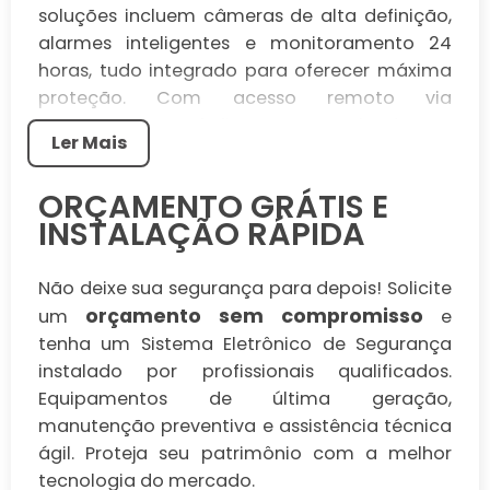
soluções incluem câmeras de alta definição,
alarmes inteligentes e monitoramento 24
horas, tudo integrado para oferecer máxima
proteção. Com acesso remoto via
smartphone, você fica no controle de sua
Ler Mais
segurança a qualquer momento e de
qualquer lugar.
ORÇAMENTO GRÁTIS E
SOLUÇÕES
INSTALAÇÃO RÁPIDA
PERSONALIZADAS PARA
CADA NECESSIDADE
Não deixe sua segurança para depois! Solicite
orçamento sem compromisso
um
e
Oferecemos sistemas sob medida, desde
tenha um Sistema Eletrônico de Segurança
projetos residenciais até grandes coberturas
instalado por profissionais qualificados.
empresariais, com tecnologias como
Equipamentos de última geração,
reconhecimento facial, sensores de
manutenção preventiva e assistência técnica
movimento e gravação em nuvem. Nossos
ágil. Proteja seu patrimônio com a melhor
especialistas realizam uma avaliação
tecnologia do mercado.