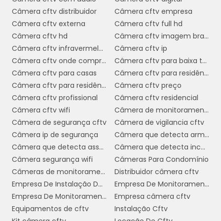
Câmera cftv distribuidor
Câmera cftv empresa
Câmera cftv externa
Câmera cftv full hd
Câmera cftv hd
Câmera cftv imagem branca
Câmera cftv infravermelho
Câmera cftv ip
Câmera cftv onde comprar
Câmera cftv para baixa temperatura
Câmera cftv para casas
Câmera cftv para residência
Câmera cftv para residência preço
Câmera cftv preço
Câmera cftv profissional
Câmera cftv residencial
Câmera cftv wifi
Câmera de monitoramento cftv
Câmera de segurança cftv
Câmera de vigilancia cftv
Câmera ip de segurança
Câmera que detecta armas
Câmera que detecta assalto
Câmera que detecta incêndio
Câmera segurança wifi
Câmeras Para Condomínio
Câmeras de monitoramento wifi
Distribuidor câmera cftv
Empresa De Instalação De Cftv
Empresa De Monitoramento De Câmeras
Empresa De Monitoramento Residencial
Empresa câmera cftv
Equipamentos de cftv
Instalação Cftv