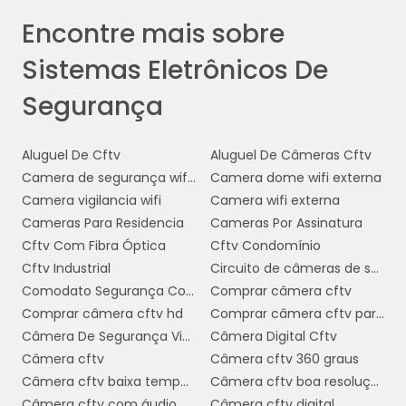
Encontre mais sobre
Sistemas Eletrônicos De
Segurança
Aluguel De Cftv
Aluguel De Câmeras Cftv
Camera de segurança wifi com audio
Camera dome wifi externa
Camera vigilancia wifi
Camera wifi externa
Cameras Para Residencia
Cameras Por Assinatura
Cftv Com Fibra Óptica
Cftv Condomínio
Cftv Industrial
Circuito de câmeras de segurança
Comodato Segurança Condominio
Comprar câmera cftv
Comprar câmera cftv hd
Comprar câmera cftv para casa
Câmera De Segurança Via Internet
Câmera Digital Cftv
Câmera cftv
Câmera cftv 360 graus
Câmera cftv baixa temperatura
Câmera cftv boa resolução
Câmera cftv com áudio
Câmera cftv digital