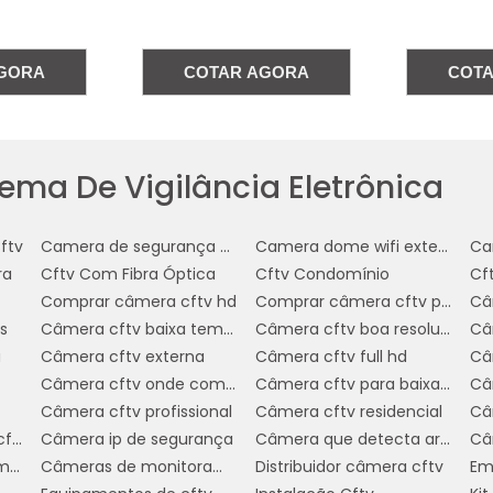
GORA
COTAR AGORA
COT
ema De Vigilância Eletrônica
ftv
Camera de segurança wifi com audio
Camera dome wifi externa
Cam
ra
Cftv Com Fibra Óptica
Cftv Condomínio
Cft
Comprar câmera cftv hd
Comprar câmera cftv para casa
s
Câmera cftv baixa temperatura
Câmera cftv boa resolução
Câ
a
Câmera cftv externa
Câmera cftv full hd
Câ
Câmera cftv onde comprar
Câmera cftv para baixa temperatura
Câ
Câmera cftv profissional
Câmera cftv residencial
Câ
Câmera de vigilancia cftv
Câmera ip de segurança
Câmera que detecta armas
Câmeras Para Condomínio
Câmeras de monitoramento wifi
Distribuidor câmera cftv