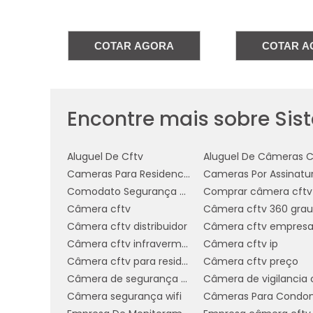
A
COTAR AGORA
COTAR A
Encontre mais sobre Sist
Aluguel De Cftv
Aluguel De Câmeras C
Cameras Para Residencia
Cameras Por Assinatu
Comodato Segurança Condominio
Comprar câmera cftv
Câmera cftv
Câmera cftv 360 grau
Câmera cftv distribuidor
Câmera cftv empres
Câmera cftv infravermelho
Câmera cftv ip
Câmera cftv para residência preço
Câmera cftv preço
Câmera de segurança cftv
Câmera segurança wifi