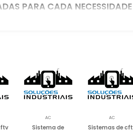
ADAS PARA CADA NECESSIDADE
trias, existem sistemas sob medida, desde kits básico
reconhecimento facial. Nossos especialistas avalia
ração para garantir cobertura total. A instalaçã
erfeito dos equipamentos.
INSTALAÇÃO PROFISSIONAL
letrônica
eficiente? Solicite um orçamento se
utos de qualidade, assistência técnica e manutençã
 risco – entre em contato e tenha proteção garantid
AC
AC
ftv
Sistema de
Sistemas de cft