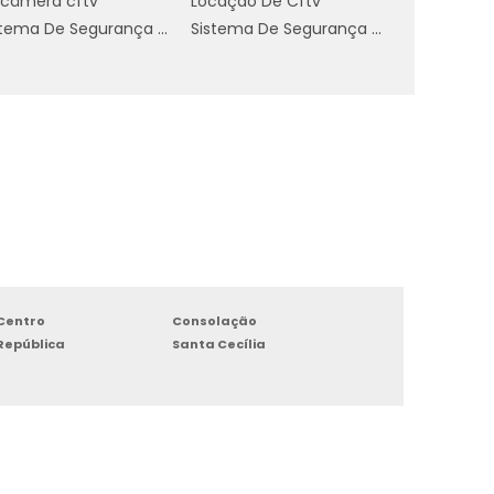
t câmera cftv
Locação De Cftv
Sistema De Segurança Cftv Digital
Sistema De Segurança Empresarial
Centro
Consolação
República
Santa Cecília