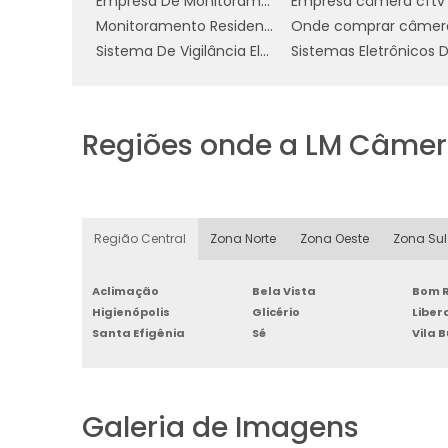
Empresa De Monitoramento Residencial
Empresa câmera cftv
Monitoramento Residencial Preço
Sistema De Vigilância Eletrônica
Regiões onde a LM Câmer
Região Central
Zona Norte
Zona Oeste
Zona Sul
Aclimação
Bela Vista
Bom R
Higienópolis
Glicério
Libe
Santa Efigênia
Sé
Vila 
Galeria de Imagens