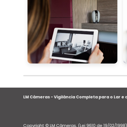
O monitoramento de alarme empresarial é
para a proteção, eficiência e sucesso con
ESCOLHENDO A EMPRES
Escolher a empresa certa para fornecer
crítico para garantir a segurança efic
mercado, é importante considerar alguns
Reputação e Experiência:
A reputaç
confiabilidade e competência. Procure 
que tenham boas avaliações de cliente
diferentes tipos de desafios de segurança
Tecnologia Utilizada:
Verifique se a em
LM Câmeras - Vigilância Completa para o Lar e a
monitoramento. Isso inclui câmeras de
análise de dados. A tecnologia deve ser c
da sua empresa.
Copyright © LM Câmeras. (Lei 9610 de 19/02/1998