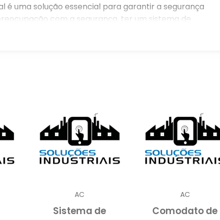
 é uma solução essencial para garantir a segurança
preocupação com a segurança, ter um sistema de
undamental para proteger seus ativos e fornecer
ntemente os sinais de alarme, permitindo uma resposta
iolação de segurança.
ITORAMENTO 24H
componente crucial na estratégia de segurança d
 ameaças à segurança estão em constante evolução
e a incidentes é essencial para proteger ativos 
 24h garante que sua empresa esteja sempre so
 dia. Isso é particularmente importante para negócio
e possuem instalações em locais isolados.
AC
AC
amento ativo atua como um forte dissuasor contr
Sistema de
Comodato de
que a probabilidade de tentativas de invasão diminu