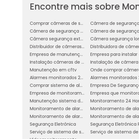
relatórios detalhados sobre a atividade
Encontre mais sobre Mo
ser usados para identificar tendências, av
O serviço de monitoramento de alarme 
Comprar câmeras de segurança
proteção, mas também insights valiosos 
Câmera de segurança para empresa
Câmera segurança externa
BENEFÍCIOS DO MONIT
Distribuidor de câmeras de monitoramento
EMPRESARIAL
Empresa de manutenção de câmeras de segurança
Instalação câmeras de monitoramento
O monitoramento de alarme empresaria
Manutenção em cftv
simples proteção física dos ativos da
Alarmes monitorados 24 horas
camada adicional de tranquilidade e c
Comprar sistema de alarme 24h
colaboradores.
Empresa de monitoramento de alarmes 24h
Manutenção sistema de segurança
Monitoramento 24 Ho
Prevenção de Perdas:
Um dos princ
Monitoramento de alarme 24h
prevenção de perdas decorrentes de r
Monitoramento de alarmes 24 horas residencial
segurança visível e eficaz desencoraj
Segurança Eletrônica
equipamentos de alto valor.
Serviço de sistema de segurança 24 horas