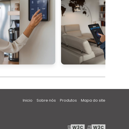
i
o
o
a
e
m
e
Inicio
Sobre nós
Produtos
Mapa do site
e
s
W3C
W3C