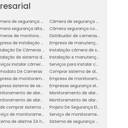
m
esarial
s
Câmera de segurança empresa
Câmera de segurança para comércio
Câmera segurança alta definição
Câmera segurança com infravermelho
Câmeras de monitoramento empresarial
Distribuidor de cameras de segurança em sp
Empresa de instalação de câmera de segurança
Empresa de manutenção de cftv
Instalação De Câmeras De Vigilância
Instalação câmera de segurança
Instalação de sistema de segurança
Instalação e manutenção de cftv
a
Serviços instalar câmera de segurança
Serviços para instalar câmeras de segurança
a
modato De Cameras
Comprar sistema de alarme 24 horas
s
Empresa de monitoramento de alarmes
Empresa de monitoramento de alarmes 24 horas
Empresa sistema de segurança 24h
Empresas segurança eletrônica
Monitoramento de alarme 24 horas industrial
Monitoramento de alarme 24 horas serviço
a
Monitoramento de alarmes
Monitoramento de alarmes 24 horas empresarial
e
Onde comprar sistema de alarme 24h
Projeto De Segurança Eletrônica
e
Serviço de monitoramento de alarme 24 horas
Serviço de monitoramento de alarmes 24h
Sistema de alarme 24 horas
Sistema de segurança alarme