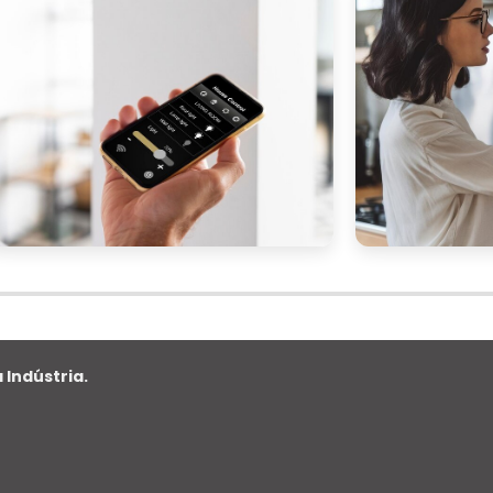
, portanto, uma ferramenta estratégica que contribu
tínuo do negócio.
A CERTA
 o serviço de monitoramento de alarme 24h é um pass
az do seu negócio. Com tantas opções disponíveis n
 fatores chave na hora de tomar essa decisão.
ão da empresa é um indicador importante de su
por empresas com uma sólida trajetória no mercado 
s. Experiência no setor é essencial para lidar co
.
presa utiliza tecnologia de ponta em seus sistemas d
 Indústria.
 alta resolução, sensores avançados e softwares d
apaz de integrar-se facilmente aos sistemas existente
)