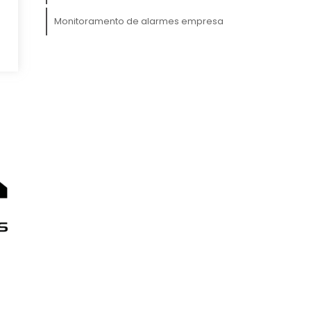
Monitoramento de alarmes empresa
e
,
e
b
s
a
i