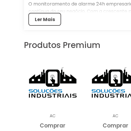
O monitoramento de alarme 24h empresarial
contínua do seu negócio. Com a crescente 
monitoramento que funcione dia e noite é f
Ler Mais
tranquilidade. Este serviço monitora consta
rápida e eficiente a qualquer tentativa de v
Produtos Premium
IMPORTÂNCIA DO MON
O monitoramento de alarme 24h é um 
qualquer empresa. Em um mundo onde as
a capacidade de responder rapidament
garantir a continuidade dos negócios.
Proteção Contínua:
O monitoramento
vigilância, independentemente da hora do
que operam em horários irregulares ou qu
AC
AC
A presença de um sistema de monitor
Comprar
Comprar
potenciais invasores. Estudos indicam 