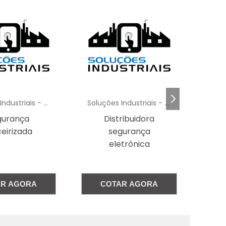
o
e
s
a
Soluções Industriais - AC
Soluções Industriais - AC
e
gurança
Distribuidora
Sis
r
ceirizada
segurança
a
eletrônica
,
a
AR AGORA
COTAR AGORA
e