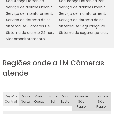
Segurança Eletrônica
Segurança Eletrônica Para Condomínios
imediatamente, permitindo que a central de
Serviço de alarmes monitorados 24 horas
Serviço de alarmes monitorados 24h
monitoramento tome as medidas
Serviço de monitoramento de alarme 24 horas
Serviço de monitoramento de alarmes 24h
necessárias para mitigar riscos. Isso inclui o
Serviço de sistema de segurança 24 horas
Serviço de sistema de segurança 24h
acionamento das autoridades locais ou o
Sistema De Câmeras De Monitoramento
Sistema De Segurança Por Assinatura
envio de equipes de segurança ao local,
Sistema de alarme 24 horas
Sistema de segurança alarme
garantindo uma resposta rápida e eficaz a
Videomonitoramento
qualquer ameaça.
Além disso, a
monitorização contínua
proporciona tranquilidade aos proprietários,
Regiões onde a LM Câmeras
sabendo que suas propriedades estão
protegidas contra invasões, roubos e outros
atende
incidentes. Essa sensação de segurança é um
fator importante para a qualidade de vida,
permitindo que as pessoas se concentrem em
suas atividades diárias sem preocupações
Região
Zona
Zona
Zona
Zona
Grande
Litoral de
Central
Norte
Oeste
Sul
Leste
São
São
constantes com a segurança.
Paulo
Paulo
Outro benefício é a integração de tecnologias