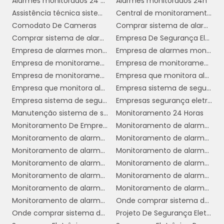
Alarmes monitorados 24 horas
Alarmes monitorados 24h
diferença na proteção de seus bens e entes
Assistência técnica sistema de segurança
Central de monitoramento de alarmes
queridos.
Comodato De Cameras
Comprar sistema de alarme 24 horas
Comprar sistema de alarme 24h
Empresa De Segurança Eletrônica Sp
BENEFÍCIOS DA
Empresa de alarmes monitorados 24 horas
Empresa de alarmes monitorados 24h
MONITORIZAÇÃO
Empresa de monitoramento de alarmes
Empresa de monitoramento de alarmes 24 horas
CONTÍNUA
Empresa de monitoramento de alarmes 24h
Empresa que monitora alarmes 24 horas
Empresa que monitora alarmes 24h
Empresa sistema de segurança 24 horas
monitorização contínua
A
oferecida por
Empresa sistema de segurança 24h
Empresas segurança eletrônica
uma empresa de alarmes monitorados 24h
Manutenção sistema de segurança
Monitoramento 24 Horas
traz diversos benefícios significativos para a
Monitoramento De Empresa
Monitoramento de alarme 24 horas
segurança de residências e empresas. Um dos
Monitoramento de alarme 24 horas industrial
Monitoramento de alarme 24 horas serviço
principais é a garantia de que sua
Monitoramento de alarme 24h
Monitoramento de alarme 24h empresarial
propriedade está sendo vigiada em tempo
Monitoramento de alarme 24h industrial
Monitoramento de alarme 24h serviço
integral, independentemente de você estar
Monitoramento de alarmes
Monitoramento de alarmes 24 horas empresarial
presente ou não.
Monitoramento de alarmes 24 horas residencial
Monitoramento de alarmes 24h residencial
Monitoramento de alarmes empresa
Onde comprar sistema de alarme 24 horas
Com a monitorização contínua, qualquer
Onde comprar sistema de alarme 24h
Projeto De Segurança Eletrônica
atividade suspeita é detectada