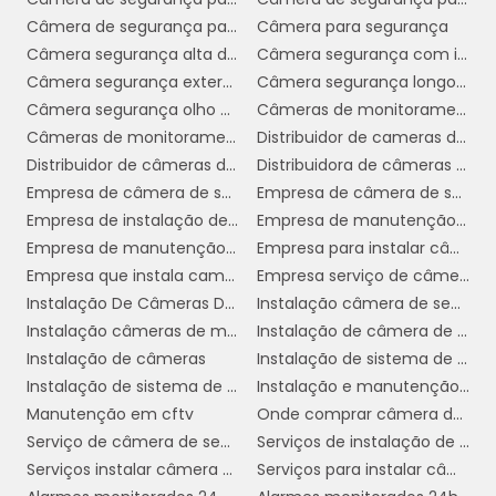
Câmera de segurança para noite
Câmera para segurança
Qualidade do Serviço de
Câmera segurança alta definição
Câmera segurança com infravermelho
Monitoramento
Câmera segurança externa
Câmera segurança longo alcance
Câmera segurança olho de peixe
Câmeras de monitoramento em empresas
Além disso, a qualidade do serviço de
Câmeras de monitoramento empresarial
Distribuidor de cameras de segurança em sp
monitoramento é essencial. Certifique-se de
Distribuidor de câmeras de monitoramento
Distribuidora de câmeras de segurança
que a empresa possui uma central de
Empresa de câmera de segurança
Empresa de câmera de segurança sp
monitoramento eficiente, com operadores
Empresa de instalação de câmera de segurança
Empresa de manutenção de cftv
treinados para lidar com emergências de
Empresa de manutenção de câmeras de segurança
Empresa para instalar câmeras de segurança
forma rápida e eficaz. O tempo de resposta a
Empresa que instala cameras de segurança
Empresa serviço de câmera de segurança
incidentes pode ser um fator decisivo na
Instalação De Câmeras De Vigilância
Instalação câmera de segurança
prevenção de perdas.
Instalação câmeras de monitoramento
Instalação de câmera de segurança
Por fim, considere o custo-benefício.
Instalação de câmeras
Instalação de sistema de câmeras
Compare os preços e pacotes oferecidos,
Instalação de sistema de segurança
Instalação e manutenção de cftv
mas não abra mão da qualidade em prol de
Manutenção em cftv
Onde comprar câmera de segurança
economias financeiras. Lembre-se de que a
Serviço de câmera de segurança
Serviços de instalação de câmera de segurança
segurança é um investimento, e escolher uma
Serviços instalar câmera de segurança
Serviços para instalar câmeras de segurança
empresa de confiança pode fazer toda a