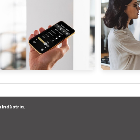
 monitoramento que ofereçam recursos avançados
empo real e integração com dispositivos móveis. 
lhora a eficácia do monitoramento, mas també
e para o usuário.
ve ser considerado. Procure empresas que ofereça
namento para o uso dos sistemas e suporte técnic
problema seja resolvido rapidamente, minimizand
e da segurança.
serviço. Compare diferentes pacotes e preços par
e ao seu orçamento sem comprometer a qualidade
es do contrato, incluindo taxas adicionais e condiçõe
nanceiras no futuro.
 Indústria.
stará bem equipado para escolher um serviço d
uas necessidades de segurança, mas também oferec
eu negócio ou residência.
)