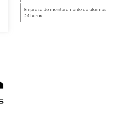
Empresa de monitoramento de alarmes
24 horas
om
e
m
a
o
.
m
e