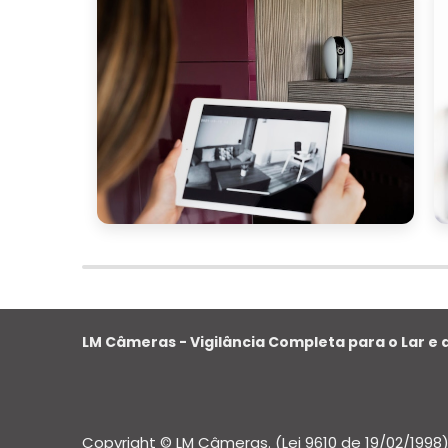
equipamentos modernos e sistemas de
como acesso remoto, notificações em t
tecnologia de ponta não apenas me
proporciona maior conveniência e control
suporte oferecido
O nível de
também de
atendimento ao cliente 24 horas, trei
contínuo. Isso garante que qualquer 
interrupções e garantindo a continuidad
custo-benefício
Por fim, analise o
do 
encontrar uma solução que se ajust
Certifique-se de entender todos os detalh
de cancelamento, para evitar surpresas fi
LM Câmeras - Vigilância Completa para o Lar e a
Ao seguir essas diretrizes, você e
monitoramento que não só atende às s
tranquilidade e proteção contínua para s
Copyright © LM Câmeras. (Lei 9610 de 19/02/1998