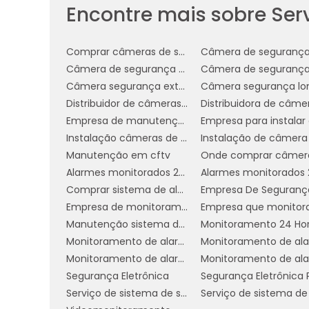
Encontre mais sobre Ser
VANTAGENS DO SERVI
CONTÍNUO
Comprar câmeras de segurança
Câmera de segurança para empresa
O serviço de monitoramento contínuo of
Câmera segurança externa
detectar intrusões. Uma das principais 
Distribuidor de câmeras de monitoramento
tentativa de invasão, o que reduz si
Empresa de manutenção de câmeras de segurança
minimiza os danos potenciais ao patrimô
Instalação câmeras de monitoramento
Manutenção em cftv
Além disso, a presença constante de vig
Alarmes monitorados 24 horas
para proprietários e funcionários, saben
Comprar sistema de alarme 24h
especialmente importante para negócio
Empresa de monitoramento de alarmes 24h
bens de alto valor em suas instalações.
Manutenção sistema de segurança
Monitoramento 24 Ho
po
Outra vantagem significativa é a
Monitoramento de alarme 24h
seguradoras oferecem descontos para e
Monitoramento de alarmes 24 horas residencial
como o monitoramento 24/7. Isso n
Segurança Eletrônica
demonstra um compromisso com a seguran
Serviço de sistema de segurança 24 horas