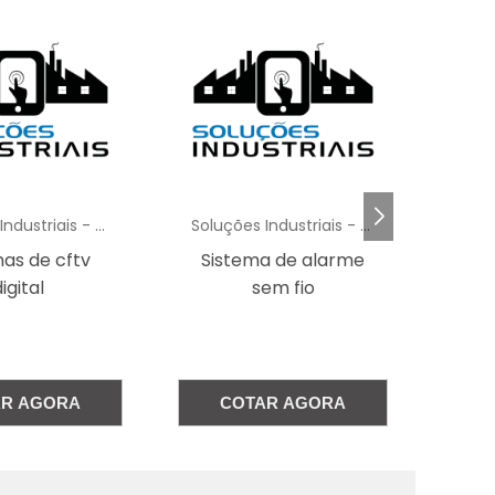
,
é
r
a
a
Soluções Industriais - AC
Soluções Industriais - AC
e
as de cftv
Sistema de alarme
a
igital
sem fio
s
e
r
e
AR AGORA
COTAR AGORA
.
e