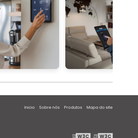
,
A
m
m
o
o
a
.
s
Inicio
Sobre nós
Produtos
Mapa do site
e
e
W3C
W3C