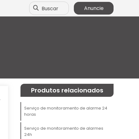
Buscar
Anuncie
Produtos relacionados
e
a
Serviço de monitoramento de alarme 24
horas
o
a
Serviço de monitoramento de alarmes
m
24h