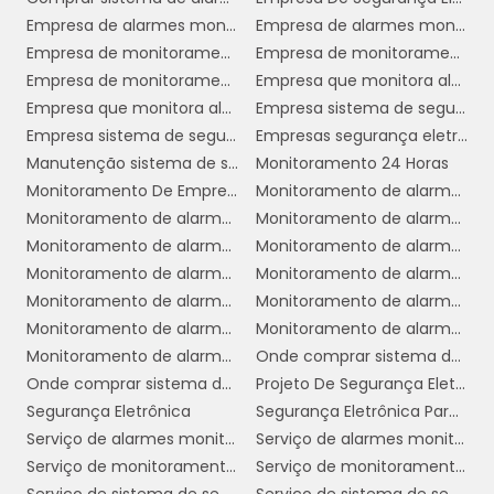
ideais para ambientes internos. Elas oferecem
Empresa de alarmes monitorados 24 horas
Empresa de alarmes monitorados 24h
um campo de visão amplo e são resistentes a
Empresa de monitoramento de alarmes
Empresa de monitoramento de alarmes 24 horas
vandalismos devido ao seu formato e
Empresa de monitoramento de alarmes 24h
Empresa que monitora alarmes 24 horas
material de construção.
Empresa que monitora alarmes 24h
Empresa sistema de segurança 24 horas
Câmeras Bullet:
Empresa sistema de segurança 24h
Empresas segurança eletrônica
Mais visíveis devido ao seu
Manutenção sistema de segurança
Monitoramento 24 Horas
formato cilíndrico, as câmeras bullet são
Monitoramento De Empresa
Monitoramento de alarme 24 horas
geralmente utilizadas em áreas externas. Elas
Monitoramento de alarme 24 horas industrial
Monitoramento de alarme 24 horas serviço
são projetadas para resistir a condições
Monitoramento de alarme 24h
Monitoramento de alarme 24h empresarial
climáticas adversas e oferecem imagens de
Monitoramento de alarme 24h industrial
Monitoramento de alarme 24h serviço
alta resolução, sendo ideais para
Monitoramento de alarmes
Monitoramento de alarmes 24 horas empresarial
monitoramento de longas distâncias.
Monitoramento de alarmes 24 horas residencial
Monitoramento de alarmes 24h residencial
Câmeras PTZ:
As câmeras PTZ (Pan-Tilt-
Monitoramento de alarmes empresa
Onde comprar sistema de alarme 24 horas
Zoom) permitem o controle remoto de
Onde comprar sistema de alarme 24h
Projeto De Segurança Eletrônica
movimento e zoom, proporcionando uma
Segurança Eletrônica
Segurança Eletrônica Para Condomínios
cobertura mais abrangente e detalhada do
Serviço de alarmes monitorados 24 horas
Serviço de alarmes monitorados 24h
ambiente. Elas são perfeitas para grandes
Serviço de monitoramento de alarme 24 horas
Serviço de monitoramento de alarmes 24h
áreas que requerem vigilância ativa e