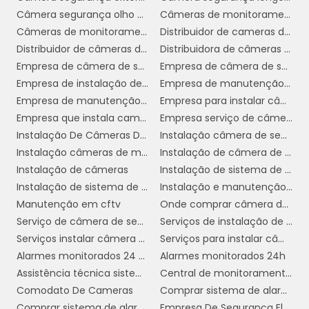
melhoria da imagem corporativa e a
Câmera segurança olho de peixe
Câmeras de monitoramento em empresas
promoção de um ambiente de trabalho mais
Câmeras de monitoramento empresarial
Distribuidor de cameras de segurança em sp
seguro e produtivo.
Distribuidor de câmeras de monitoramento
Distribuidora de câmeras de segurança
Empresa de câmera de segurança
Empresa de câmera de segurança sp
TIPOS DE CÂMERAS DE
Empresa de instalação de câmera de segurança
Empresa de manutenção de cftv
MONITORAMENTO PARA
Empresa de manutenção de câmeras de segurança
Empresa para instalar câmeras de segurança
EMPRESAS
Empresa que instala cameras de segurança
Empresa serviço de câmera de segurança
Instalação De Câmeras De Vigilância
Instalação câmera de segurança
Escolher o tipo certo de câmeras de
Instalação câmeras de monitoramento
Instalação de câmera de segurança
monitoramento é crucial para garantir a
Instalação de câmeras
Instalação de sistema de câmeras
eficácia do sistema de segurança em uma
Instalação de sistema de segurança
Instalação e manutenção de cftv
empresa. Existem diversos tipos de câmeras
Manutenção em cftv
Onde comprar câmera de segurança
disponíveis no mercado, cada uma com
Serviço de câmera de segurança
Serviços de instalação de câmera de segurança
características específicas que atendem a
Serviços instalar câmera de segurança
Serviços para instalar câmeras de segurança
diferentes necessidades e ambientes.
Alarmes monitorados 24 horas
Alarmes monitorados 24h
Assistência técnica sistema de segurança
Central de monitoramento de alarmes
Câmeras Dome:
Conhecidas por seu design
Comodato De Cameras
Comprar sistema de alarme 24 horas
discreto e elegante, as câmeras dome são
Comprar sistema de alarme 24h
Empresa De Segurança Eletrônica Sp